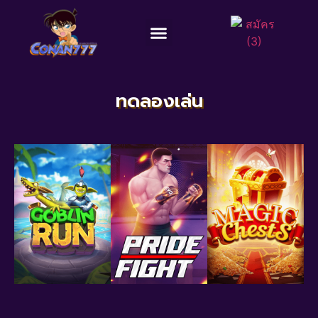
ทดลองเล่น
เข้าสู่ระบบ
ติดต่อเรา
ทดลองเล่น